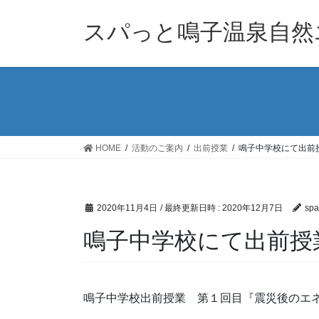
コ
ナ
ン
ビ
スパっと鳴子温泉自然
テ
ゲ
ン
ー
ツ
シ
へ
ョ
ス
ン
キ
に
ッ
移
HOME
活動のご案内
出前授業
鳴子中学校にて出前
プ
動
2020年11月4日
/ 最終更新日時 :
2020年12月7日
spa
鳴子中学校にて出前授
鳴子中学校出前授業 第１回目『震災後のエ